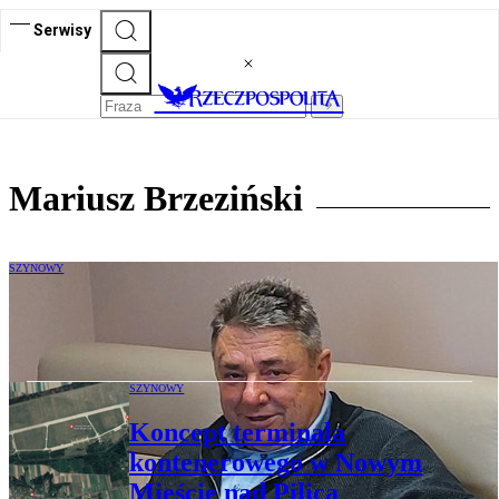
Serwisy
Mariusz Brzeziński
SZYNOWY
Polskie owoce w kontenerach podbiją
świat
SZYNOWY
Koncept terminala
kontenerowego w Nowym
Mieście nad Pilicą