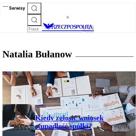
Serwisy
Natalia Bułanow
BIZNES
Kto odpowie za wypłatę nienależnej
dywidendy?
BIZNES
Kiedy zgłosić wniosek
o upadłość spółki?