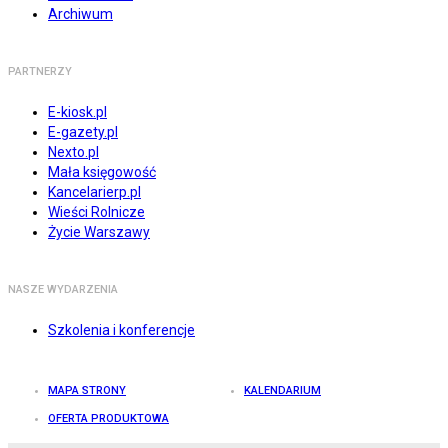
Archiwum
PARTNERZY
E-kiosk.pl
E-gazety.pl
Nexto.pl
Mała księgowość
Kancelarierp.pl
Wieści Rolnicze
Życie Warszawy
NASZE WYDARZENIA
Szkolenia i konferencje
MAPA STRONY
KALENDARIUM
OFERTA PRODUKTOWA