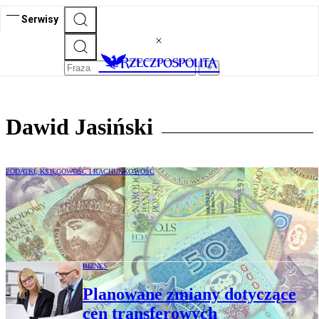
Serwisy
Dawid Jasiński
PODATKI, KSIĘGOWOŚĆ I RACHUNKOWOŚĆ
Transakcje zawarte przed wystąpieniem
powiązań nie skutkują obowiązkami
dokumentacyjnymi
BIZNES
Planowane zmiany dotyczące
cen transferowych