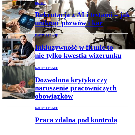
BIZNES
Rekrutacja z AI i testami – jak
uniknąć pozwów i kar
KADRY I PŁACE
Inkluzywność w firmie to
nie tylko kwestia wizerunku
KADRY I PŁACE
Dozwolona krytyka czy
naruszenie pracowniczych
obowiązków
KADRY I PŁACE
Praca zdalna pod kontrolą