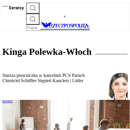
Serwisy
Kinga Polewka-Włoch
Starsza prawniczka w kancelarii PCS Paruch
Chruściel Schiffter Stępień Kanclerz | Littler
BIZNES
Umowa B2B vs etat – nowe uprawnienia
PIP