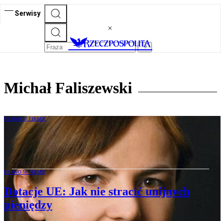
Serwisy
Michał Faliszewski
PRAWO W FIRMIE
Wierzytelności: skutkiem złożenia
oświadczenia o potrąceniu jest umorzenie
PRAWO W FIRMIE
Dotacje UE: Jak nie stracić unijnych
pieniędzy