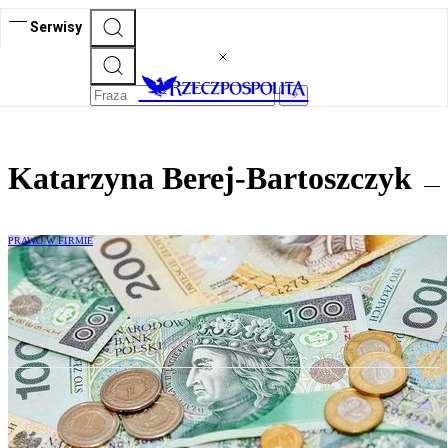
Serwisy
Katarzyna Berej-Bartoszczyk
PRAWO W FIRMIE
Opłaty windykacyjne bez VAT