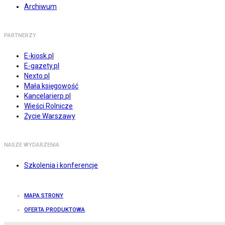
Archiwum
PARTNERZY
E-kiosk.pl
E-gazety.pl
Nexto.pl
Mała księgowość
Kancelarierp.pl
Wieści Rolnicze
Życie Warszawy
NASZE WYDARZENIA
Szkolenia i konferencje
MAPA STRONY
OFERTA PRODUKTOWA