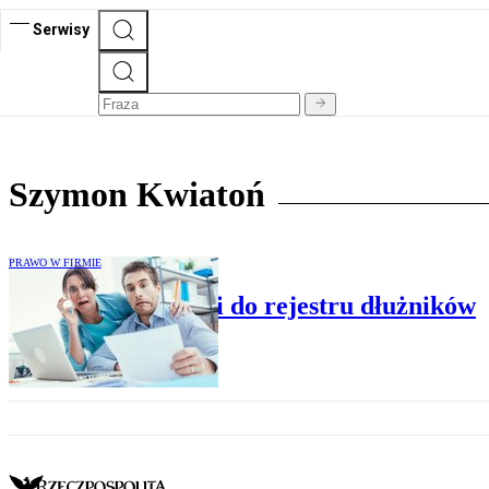
Serwisy
Szymon Kwiatoń
PRAWO W FIRMIE
Kiedy dłużnik trafi do rejestru dłużników