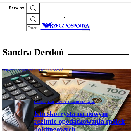
Serwisy
Sandra Derdoń
PODATKI, KSIĘGOWOŚĆ I RACHUNKOWOŚĆ
Podatek u źródła – nowe zasady po długo
wyczekiwanych zmianach
PODATKI, KSIĘGOWOŚĆ I RACHUNKOWOŚĆ
Kto skorzysta na nowym
reżimie opodatkowania spółek
holdingowych