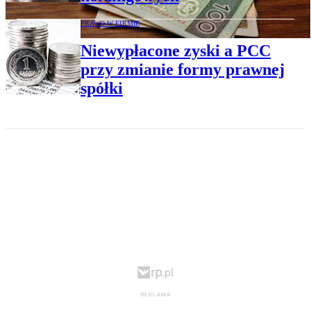
PRAWO W FIRMIE
Niewypłacone zyski a PCC
przy zmianie formy prawnej
spółki