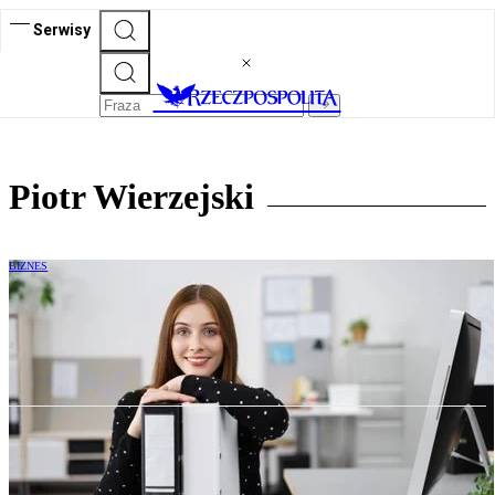
Serwisy
Piotr Wierzejski
BIZNES
TP-R – nowy wymiar raportowania