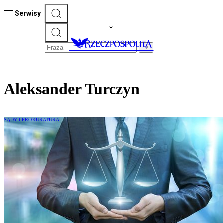
Serwisy
Aleksander Turczyn
SĄDY I PROKURATURA
Ograniczenie wolności działalności
gospodarczej