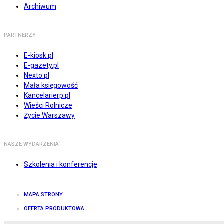
Archiwum
PARTNERZY
E-kiosk.pl
E-gazety.pl
Nexto.pl
Mała księgowość
Kancelarierp.pl
Wieści Rolnicze
Życie Warszawy
NASZE WYDARZENIA
Szkolenia i konferencje
MAPA STRONY
OFERTA PRODUKTOWA