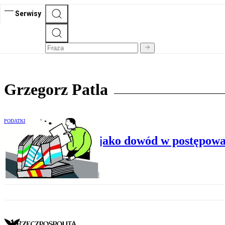
Serwisy
Grzegorz Patla
PODATKI
Księgi podatkowe jako dowód w postępow