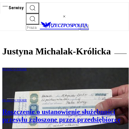
Serwisy
Justyna Michalak-Królicka
PRAWO W FIRMIE
Kiedy weksel będzie nieważny
PRAWO W FIRMIE
Roszczenie o ustanowienie służebności
przesyłu zgłoszone przez przedsiębiorcę