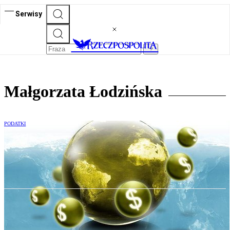
Serwisy
Małgorzata Łodzińska
PODATKI
Usługi elektroniczne będą opodatkowane
VAT w państwie konsumpcji