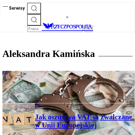
Serwisy
Aleksandra Kamińska
VAT
Pułapki w transgranicznym VAT – jak
bezpiecznie handlować w UE
VAT
Jak oszustwa VAT są zwalczane
w Unii Europejskiej