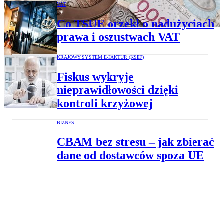
VAT
Co TSUE orzekł o nadużyciach
prawa i oszustwach VAT
KRAJOWY SYSTEM E-FAKTUR (KSEF)
Fiskus wykryje
nieprawidłowości dzięki
kontroli krzyżowej
BIZNES
CBAM bez stresu – jak zbierać
dane od dostawców spoza UE