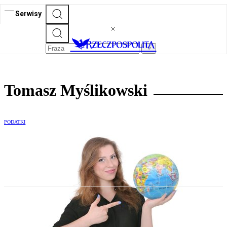
Serwisy
Tomasz Myślikowski
PODATKI
Pośrednik turystyczny z zerową stawką
VAT