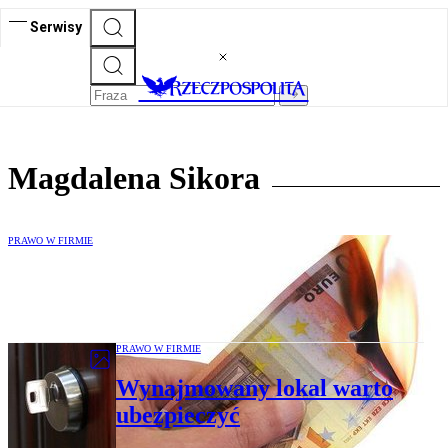
Serwisy
Magdalena Sikora
PRAWO W FIRMIE
Pracodawca może się doubezpieczyć
PRAWO W FIRMIE
Wynajmowany lokal warto
ubezpieczyć