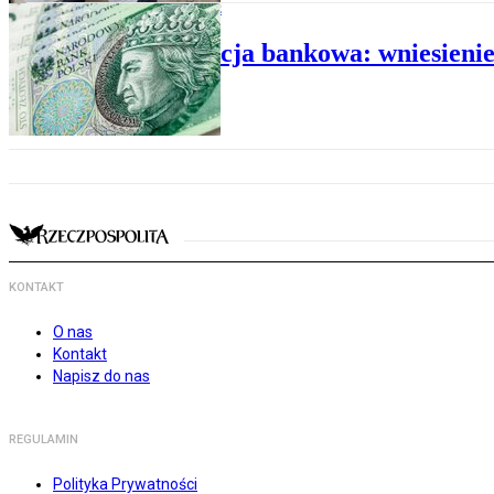
PRAWO W FIRMIE
Gwarancja bankowa: wniesieni
KONTAKT
O nas
Kontakt
Napisz do nas
REGULAMIN
Polityka Prywatności