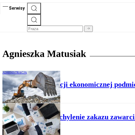
Serwisy
Agnieszka Matusiak
ADMINISTRACJA
Poleganie na sytuacji ekonomicznej podmi
ADMINISTRACJA
Kiedy uchylenie zakazu zawarc