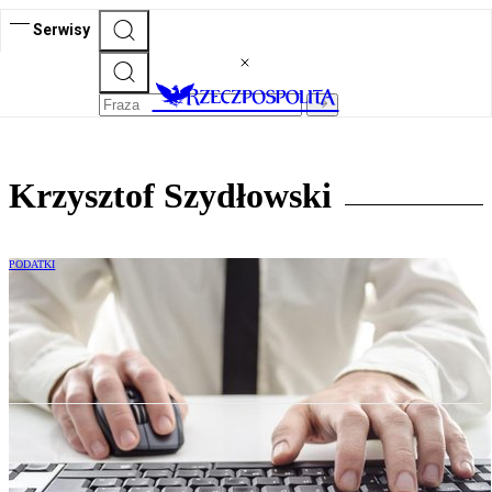
Serwisy
Krzysztof Szydłowski
PODATKI
Czy umowę spółki z o.o. można zmienić
przez internet