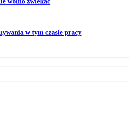
ie wolno zwlekać
onywania w tym czasie pracy