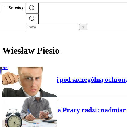
Serwisy
Wiesław Piesio
ZUS
Matki i delegowani pod szczególną ochron
PRAWO W FIRMIE
Inspekcja Pracy radzi: nadmia