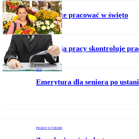
PRAWO W FIRMIE
Kto może pracować w święto
PRAWO W FIRMIE
Inspekcja pracy skontroluje pr
ZUS
Emerytura dla seniora po ustan
PRAWO W FIRMIE