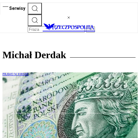
Serwisy
Michał Derdak
PRAWO W FIRMIE
Menedżer także może zapłacić karę