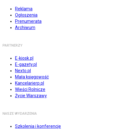
Reklama
Ogłoszenia
Prenumerata
Archiwum
PARTNERZY
E-kiosk.pl
E-gazety.pl
Nexto.pl
Mała księgowość
Kancelarierp.pl
Wieści Rolnicze
Życie Warszawy
NASZE WYDARZENIA
Szkolenia i konferencje