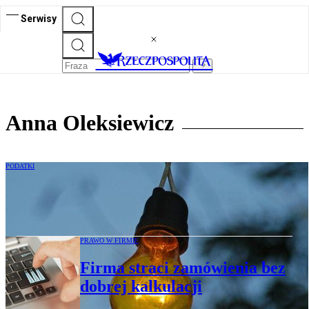
Serwisy
Anna Oleksiewicz
PODATKI
Nadmierny pobór prądu w firmie może
być kosztowny
PRAWO W FIRMIE
Firma straci zamówienia bez
dobrej kalkulacji