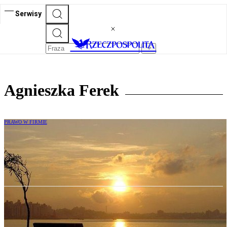
Serwisy
Agnieszka Ferek
PRAWO W FIRMIE
Partnerstwo Publiczno Prywatne w
sektorze wodnym