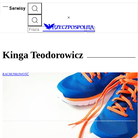
Serwisy
Kinga Teodorowicz
RACHUNKOWOŚĆ
Jak rozliczać i księgować częściowo
odpłatne świadczenia na rzecz
pracowników