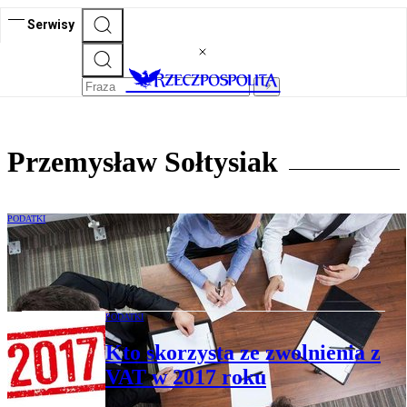
Serwisy
Przemysław Sołtysiak
PODATKI
CIT: kiedy wypłata dywidendy spółce
zagranicznej bez daniny
PODATKI
Kto skorzysta ze zwolnienia z
VAT w 2017 roku