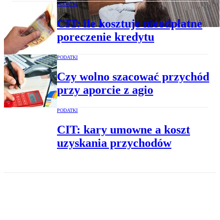
PODATKI
CIT: ile kosztuje nieodpłatne
poreczenie kredytu
PODATKI
Czy wolno szacować przychód
przy aporcie z agio
PODATKI
CIT: kary umowne a koszt
uzyskania przychodów