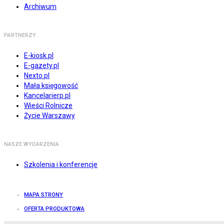
Archiwum
PARTNERZY
E-kiosk.pl
E-gazety.pl
Nexto.pl
Mała księgowość
Kancelarierp.pl
Wieści Rolnicze
Życie Warszawy
NASZE WYDARZENIA
Szkolenia i konferencje
MAPA STRONY
OFERTA PRODUKTOWA