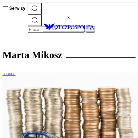
Serwisy
Marta Mikosz
PODATKI
Najem samochodu za granicą z
podatkiem u źródła