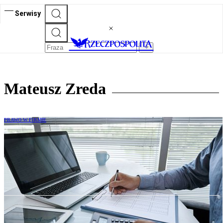
Serwisy
Mateusz Zreda
PRAWO W FIRMIE
Dwa tygodnie pozostały spółkom
inwestycyjnym na dokonanie zgłoszenia
do KNF