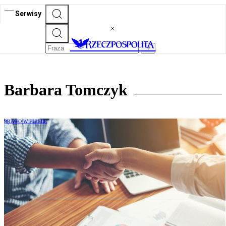
Serwisy
Barbara Tomczyk
PRAWO W FIRMIE
Anonymous Whistleblower Tool:
Narzędzie dla ujawniających zachowania
sprzeczne z prawem konkurencji