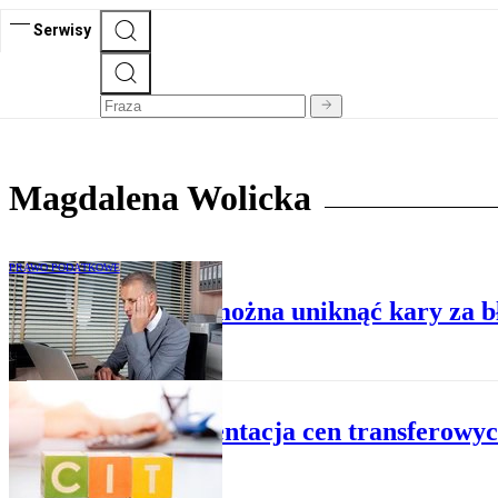
Serwisy
Magdalena Wolicka
PRAWO PODATKOWE
Czynny żal, czyli można uniknąć kary za 
PODATKI
Dokumentacja cen transferowych