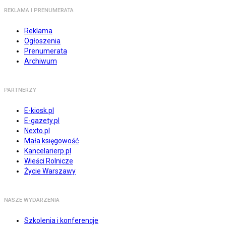
REKLAMA I PRENUMERATA
Reklama
Ogłoszenia
Prenumerata
Archiwum
PARTNERZY
E-kiosk.pl
E-gazety.pl
Nexto.pl
Mała księgowość
Kancelarierp.pl
Wieści Rolnicze
Życie Warszawy
NASZE WYDARZENIA
Szkolenia i konferencje