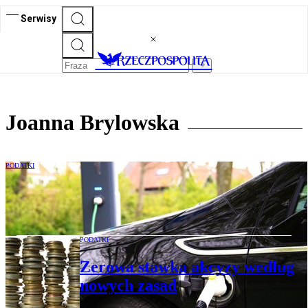
Serwisy
Joanna Brylowska
PODATKI
VAT: ładowanie pojazdów elektrycznych
– dostawa czy usługa
PODATKI
Zerowa stawka akcyzy według
nowych zasad