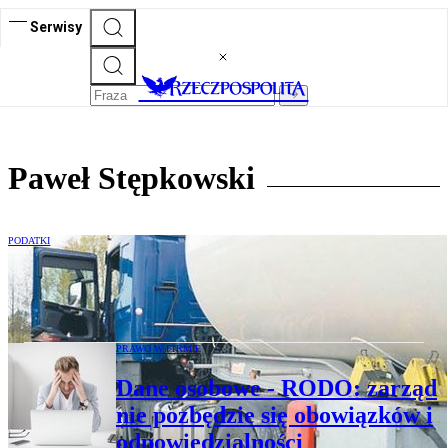
Serwisy
Paweł Stępkowski
PODATKI
Na czym polega kontrola towarów
akcyzowych
PRAWO W FIRMIE
Dane osobowe - RODO: zarząd
nie pozbędzie się obowiązków i
odpowiedzialności