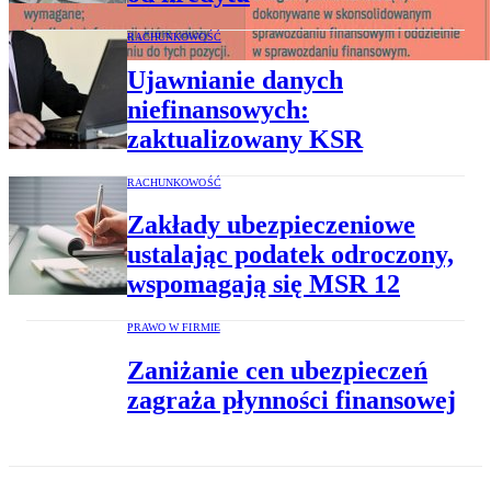
RACHUNKOWOŚĆ
Ujawnianie danych
niefinansowych:
zaktualizowany KSR
RACHUNKOWOŚĆ
Zakłady ubezpieczeniowe
ustalając podatek odroczony,
wspomagają się MSR 12
PRAWO W FIRMIE
Zaniżanie cen ubezpieczeń
zagraża płynności finansowej