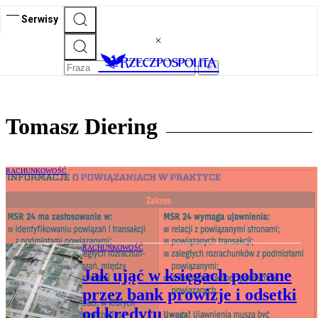
Serwisy
Tomasz Diering
RACHUNKOWOŚĆ
Warunki rynkowe a Międzynarodowe
standardy rachunkowości 24
RACHUNKOWOŚĆ
Jak ująć w księgach pobrane
przez bank prowizje i odsetki
od kredytu