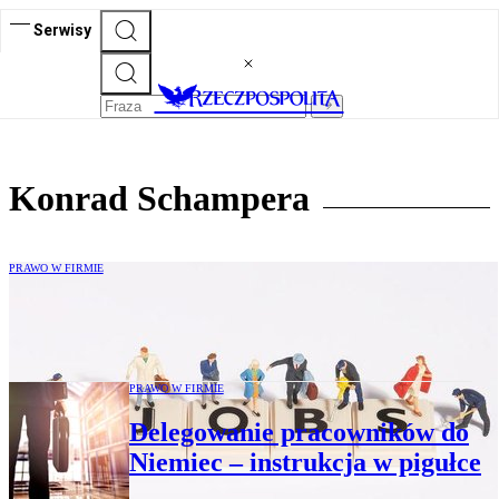
Serwisy
Konrad Schampera
PRAWO W FIRMIE
Zezwolenie na pracę cudzoziemca albo
wiza „Vander Elst”
PRAWO W FIRMIE
Delegowanie pracowników do
Niemiec – instrukcja w pigułce