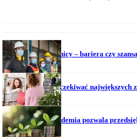
PRAWO W FIRMIE
Pracownicy – bariera czy szan
INWESTYCJE
Gdzie oczekiwać największych 
INWESTYCJE
Czy pandemia pozwala przedsięb