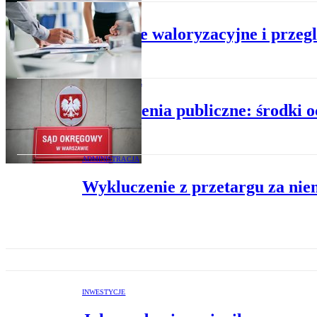
BIZNES
Klauzule waloryzacyjne i prze
PRAWO W FIRMIE
Zamówienia publiczne: środki 
ADMINISTRACJA
Wykluczenie z przetargu za nie
INWESTYCJE