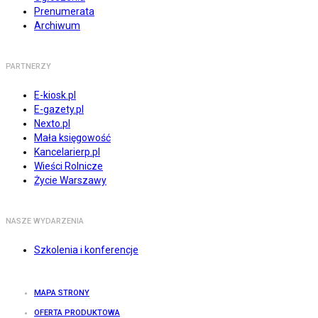
Prenumerata
Archiwum
PARTNERZY
E-kiosk.pl
E-gazety.pl
Nexto.pl
Mała księgowość
Kancelarierp.pl
Wieści Rolnicze
Życie Warszawy
NASZE WYDARZENIA
Szkolenia i konferencje
MAPA STRONY
OFERTA PRODUKTOWA