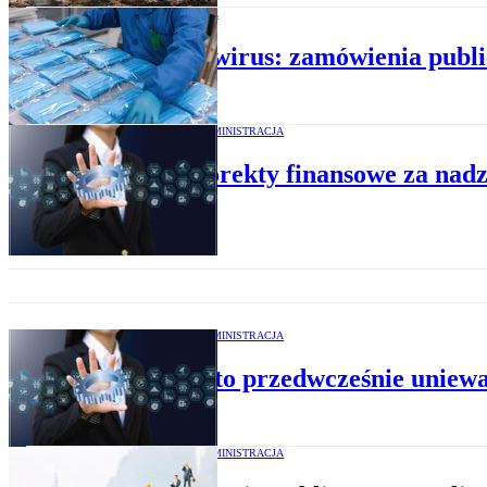
PRAWO W FIRMIE
Koronawirus: zamówienia publi
SAMORZĄD I ADMINISTRACJA
NSA: korekty finansowe za nadz
SAMORZĄD I ADMINISTRACJA
Nie warto przedwcześnie uniewa
SAMORZĄD I ADMINISTRACJA