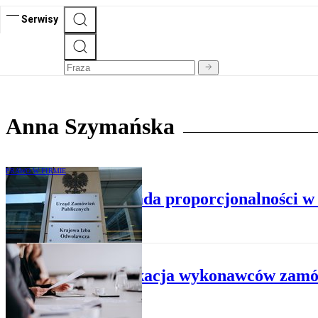
Serwisy
Anna Szymańska
PRAWO W FIRMIE
Self-cleaning. Zasada proporcjonalności 
BIZNES
Certyfikacja wykonawców zamów