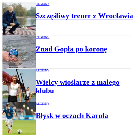
REGIONY
Szczęśliwy trener z Wrocławia
REGIONY
Znad Gopła po koronę
REGIONY
Wielcy wioślarze z małego
klubu
REGIONY
Błysk w oczach Karola