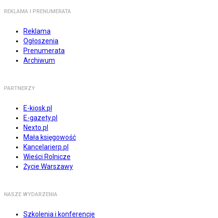
REKLAMA I PRENUMERATA
Reklama
Ogłoszenia
Prenumerata
Archiwum
PARTNERZY
E-kiosk.pl
E-gazety.pl
Nexto.pl
Mała księgowość
Kancelarierp.pl
Wieści Rolnicze
Życie Warszawy
NASZE WYDARZENIA
Szkolenia i konferencje