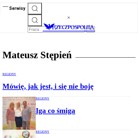
Serwisy
Mateusz Stępień
REGIONY
Mówię, jak jest, i się nie boję
REGIONY
Iga co śmiga
REGIONY