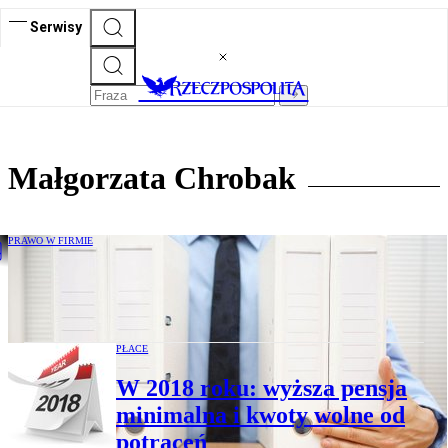
Serwisy
Małgorzata Chrobak
PRAWO W FIRMIE
Zasiłki dla pracowników i obowiązki
socjalne pracodawców w nowym roku
PŁACE
W 2018 roku: wyższa pensja
minimalna i kwoty wolne od
potrąceń