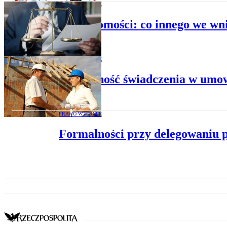
PRAWO W FIRMIE
Neruchomości: co innego we wnio
PRAWO W FIRMIE
Podzielność świadczenia w umo
PRAWO W FIRMIE
Formalności przy delegowaniu 