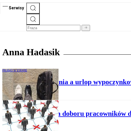
Serwisy
Anna Hadasik
PRAWO W FIRMIE
Okres wypowiedzenia a urlop wypoczynk
PRAWO W FIRMIE
Kryteria doboru pracowników d