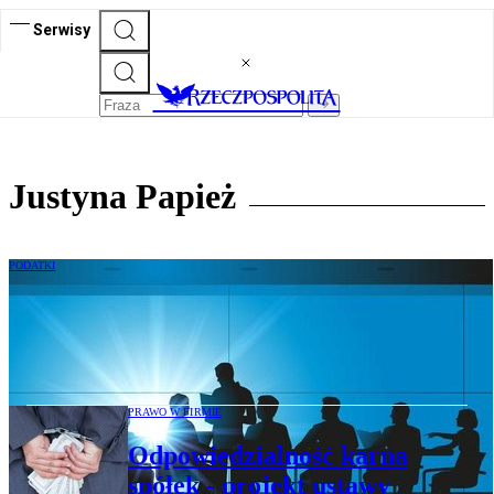
Serwisy
Justyna Papież
PODATKI
Odpowiedzialność podmiotów
zbiorowych: za co odpowie spółka, a za co
menedżer
PRAWO W FIRMIE
Odpowiedzialność karna
spółek - projekt ustawy