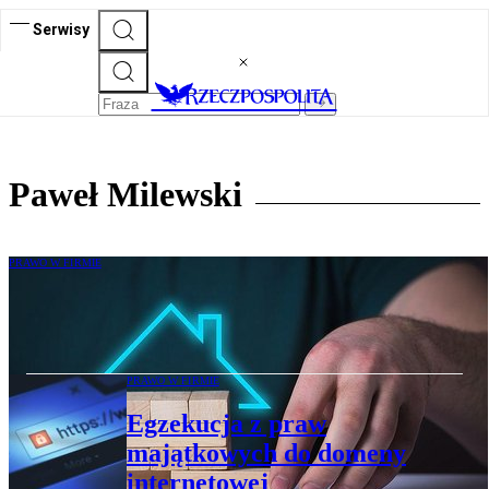
Serwisy
Paweł Milewski
PRAWO W FIRMIE
Opróżnione miejsce hipoteczne szansą dla
wierzycieli
PRAWO W FIRMIE
Egzekucja z praw
majątkowych do domeny
internetowej