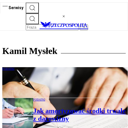
Serwisy
Kamil Mysłek
PODATKI
Skarga w sprawie podatkowej
PODATKI
Jak amortyzować środki trwałe
z darowizny