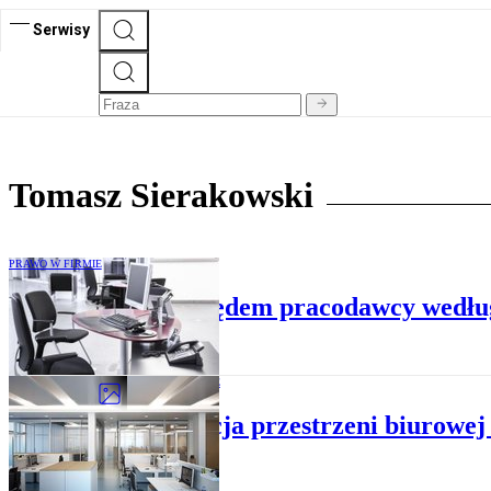
Serwisy
Tomasz Sierakowski
PRAWO W FIRMIE
Oczekiwania względem pracodawcy według
PRAWO W FIRMIE
Aranżacja przestrzeni biurowe