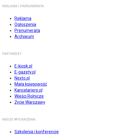
REKLAMA I PRENUMERATA
Reklama
Ogłoszenia
Prenumerata
Archiwum
PARTNERZY
E-kiosk.pl
E-gazety.pl
Nexto.pl
Mała księgowość
Kancelarierp.pl
Wieści Rolnicze
Życie Warszawy
NASZE WYDARZENIA
Szkolenia i konferencje