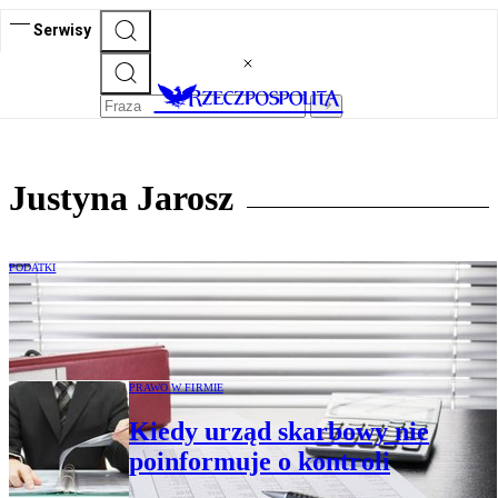
Serwisy
Justyna Jarosz
PODATKI
Biała lista podatników VAT: korzyści,
nakazy i sankcje
PRAWO W FIRMIE
Kiedy urząd skarbowy nie
poinformuje o kontroli