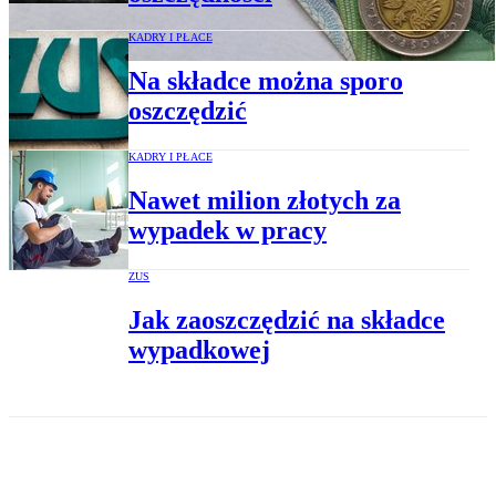
KADRY I PŁACE
Na składce można sporo
oszczędzić
KADRY I PŁACE
Nawet milion złotych za
wypadek w pracy
ZUS
Jak zaoszczędzić na składce
wypadkowej