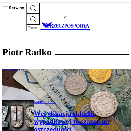
Serwisy
Piotr Radko
KADRY I PŁACE
Ostatni dzwonek na odzyskanie nadwyżki
składki wypadkowej
KADRY I PŁACE
Weryfikacja składki
wypadkowej to szansa na
oszczędności