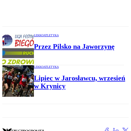
LEKKOATLETYKA
Przez Pilsko na Jaworzynę
LEKKOATLETYKA
Lipiec w Jarosławcu, wrzesień
w Krynicy