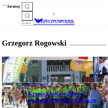
Serwisy
Grzegorz Rogowski
SPORT
Festiwal Biegowy w Krynicy. Bieg po
oddech
LEKKOATLETYKA
Krynica jak zwykle we
wrześniu zaprasza biegaczy