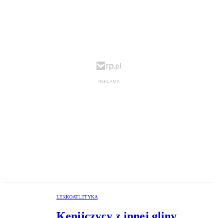
LEKKOATLETYKA
Kenijczycy z innej gliny