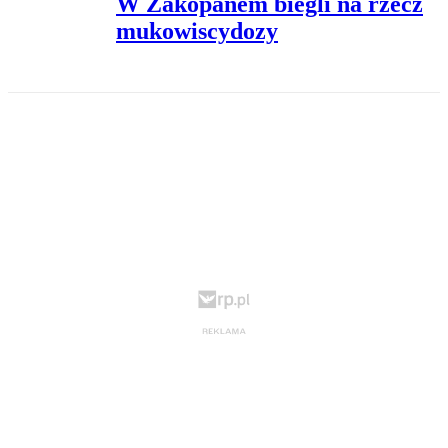
W Zakopanem biegli na rzecz
mukowiscydozy