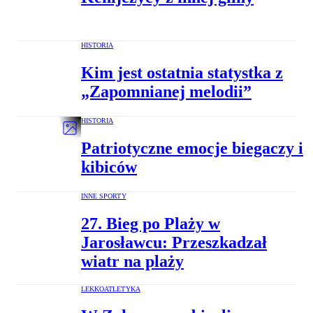
HISTORIA
Kim jest ostatnia statystka z
„Zapomnianej melodii”
HISTORIA
Patriotyczne emocje biegaczy i
kibiców
INNE SPORTY
27. Bieg po Plaży w
Jarosławcu: Przeszkadzał
wiatr na plaży
LEKKOATLETYKA