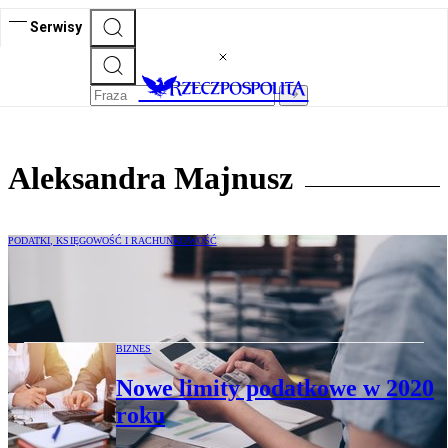
Serwisy
Aleksandra Majnusz
PODATKI, KSIĘGOWOŚĆ I RACHUNKOWOŚĆ
Nowość w przepisach: podatkowa grupa
kapitałowa
BIZNES
Nowe limity podatkowe w 2020
roku