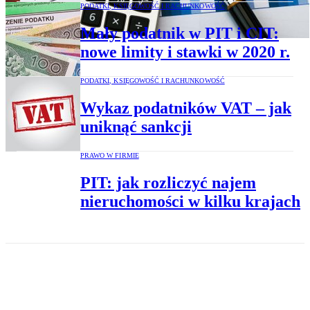
PODATKI, KSIĘGOWOŚĆ I RACHUNKOWOŚĆ
Mały podatnik w PIT i CIT:
nowe limity i stawki w 2020 r.
PODATKI, KSIĘGOWOŚĆ I RACHUNKOWOŚĆ
Wykaz podatników VAT – jak
uniknąć sankcji
PRAWO W FIRMIE
PIT: jak rozliczyć najem
nieruchomości w kilku krajach