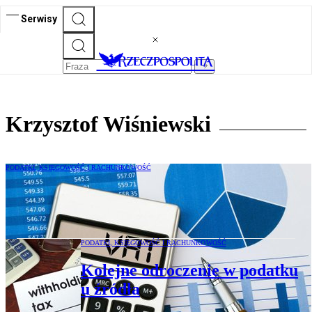
Serwisy
Krzysztof Wiśniewski
PODATKI, KSIĘGOWOŚĆ I RACHUNKOWOŚĆ
Dokumentowanie Wewnątrzwspólnotowej
Dostawy Towarów bez obaw
PODATKI, KSIĘGOWOŚĆ I RACHUNKOWOŚĆ
Kolejne odroczenie w podatku
u źródła