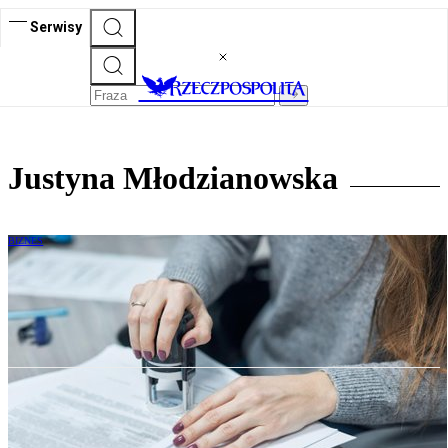
Serwisy
Justyna Młodzianowska
BIZNES
Istotne transakcje z podmiotami
powiązanymi spółek giełdowych