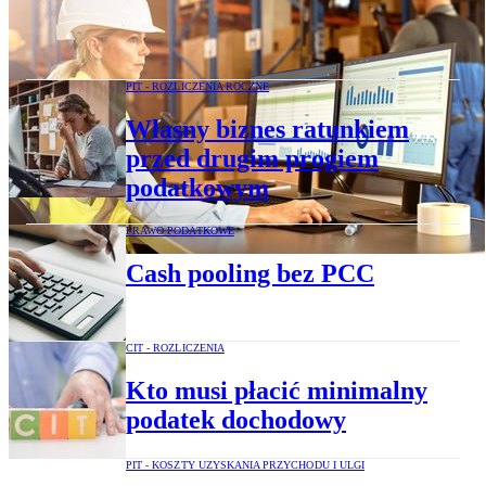
Jak rozliczyć w kosztach przesunięcia
towarów między oddziałami
PIT - ROZLICZENIA ROCZNE
Własny biznes ratunkiem
przed drugim progiem
podatkowym
PRAWO PODATKOWE
Cash pooling bez PCC
CIT - ROZLICZENIA
Kto musi płacić minimalny
podatek dochodowy
PIT - KOSZTY UZYSKANIA PRZYCHODU I ULGI