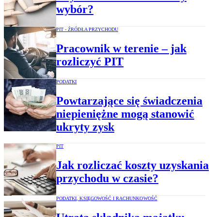
wybór?
PIT - ŹRÓDŁA PRZYCHODU
Pracownik w terenie – jak
rozliczyć PIT
PODATKI
Powtarzające się świadczenia
niepieniężne mogą stanowić
ukryty zysk
PIT
Jak rozliczać koszty uzyskania
przychodu w czasie?
PODATKI, KSIĘGOWOŚĆ I RACHUNKOWOŚĆ