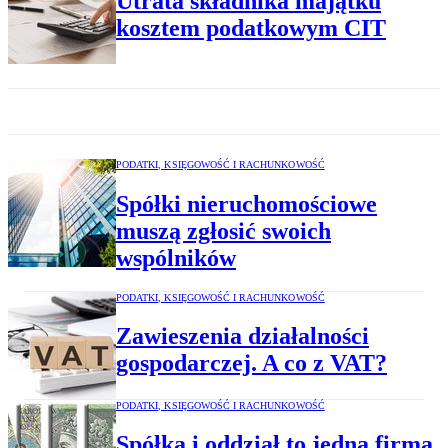
Utrata składnika majątku
kosztem podatkowym CIT
PODATKI, KSIĘGOWOŚĆ I RACHUNKOWOŚĆ
Spółki nieruchomościowe
muszą zgłosić swoich
wspólników
PODATKI, KSIĘGOWOŚĆ I RACHUNKOWOŚĆ
Zawieszenia działalności
gospodarczej. A co z VAT?
PODATKI, KSIĘGOWOŚĆ I RACHUNKOWOŚĆ
Spółka i oddział to jedna firma