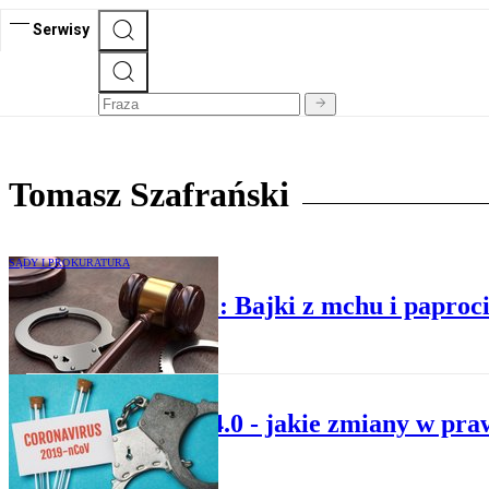
Serwisy
Tomasz Szafrański
SĄDY I PROKURATURA
Tomasz Szafrański: Bajki z mchu i paproc
PRAWO KARNE
Tarcza 4.0 - jakie zmiany w pr