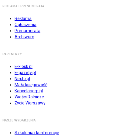
REKLAMA I PRENUMERATA
Reklama
Ogłoszenia
Prenumerata
Archiwum
PARTNERZY
E-kiosk.pl
E-gazety.pl
Nexto.pl
Mała księgowość
Kancelarierp.pl
Wieści Rolnicze
Życie Warszawy
NASZE WYDARZENIA
Szkolenia i konferencje