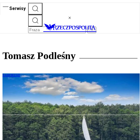
Serwisy
Tomasz Podleśny
SAMORZĄD
Jak zakazać motorówek na jeziorze